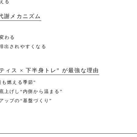
える
代謝メカニズム
に変わる
排出されやすくなる
ラティス × 下半身トレ” が最強な理由
最も燃える季節”
底上げし“内側から温まる”
アップの“基盤づくり”