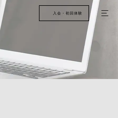
入会・初回体験
ホーム
キャンペーン情報
REJUV FITNESSについて
▼
サービス詳細
▼
料金表
やすい”代謝ア
ご入会・体験の流れ