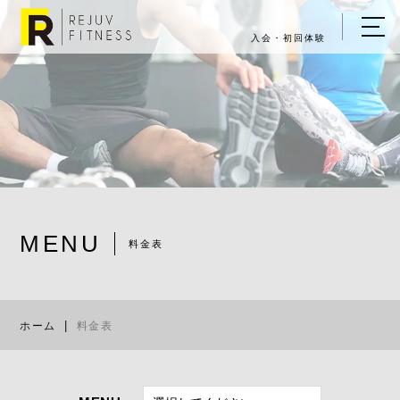
入会・初回体験
ホーム
キャンペーン情報
REJUV FITNESSについて
▼
サービス詳細
▼
MENU
料金表
料金表
料金表
ご入会・体験の流れ
ホーム
料金表
店舗一覧
▼
ブログ