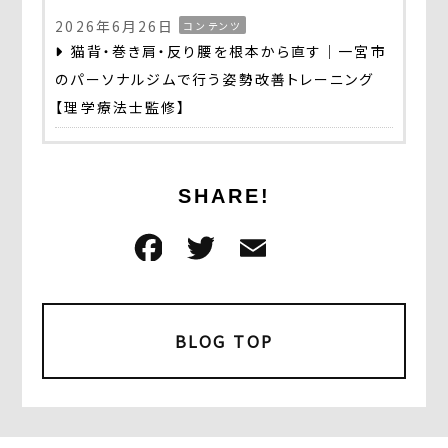
2026年6月26日
コンテンツ
猫背・巻き肩・反り腰を根本から直す｜一宮市
のパーソナルジムで行う姿勢改善トレーニング
【理学療法士監修】
SHARE!
F
T
E
共
a
w
m
有
c
it
ai
e
t
l
BLOG TOP
b
e
o
r
o