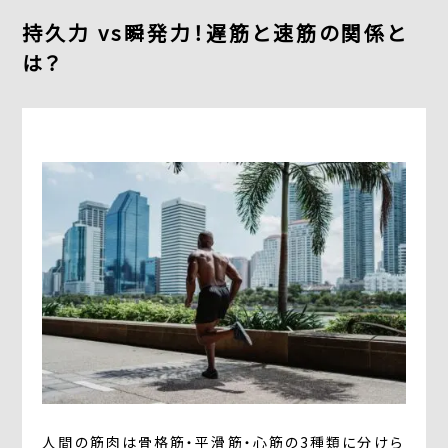
持久力 vs瞬発力！遅筋と速筋の関係と
よくあるご質問
は？
求人情報
058-338-3504
入会・初回体験はこちら
人間の筋肉は骨格筋・平滑筋・心筋の3種類に分けら