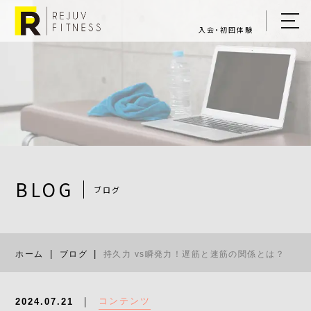
入会・初回体験
ホーム
キャンペーン情報
REJUV FITNESSについて
▼
サービス詳細
▼
BLOG
ブログ
料金表
持久力 vs瞬
ご入会・体験の流れ
ホーム
ブログ
持久力 vs瞬発力！遅筋と速筋の関係とは？
店舗一覧
▼
ブログ
コンテンツ
2024.07.21