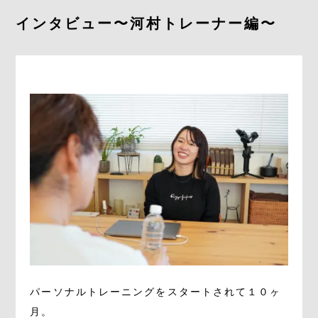
よくあるご質問
インタビュー〜河村トレーナー編〜
求人情報
058-338-3504
入会・初回体験はこちら
パーソナルトレーニングをスタートされて１０ヶ
月。