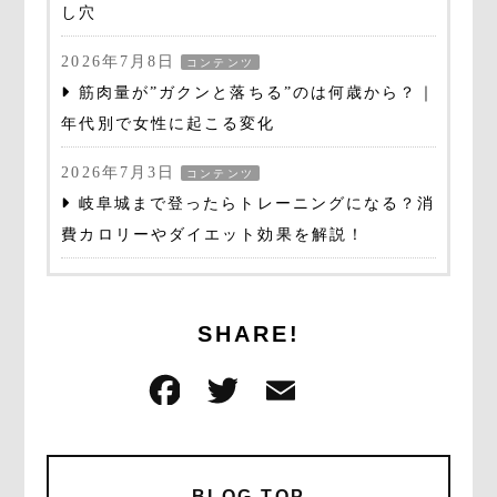
し穴
2026年7月8日
コンテンツ
筋肉量が”ガクンと落ちる”のは何歳から？｜
年代別で女性に起こる変化
2026年7月3日
コンテンツ
岐阜城まで登ったらトレーニングになる？消
費カロリーやダイエット効果を解説！
SHARE!
F
T
E
共
a
w
m
有
c
it
ai
e
te
l
BLOG TOP