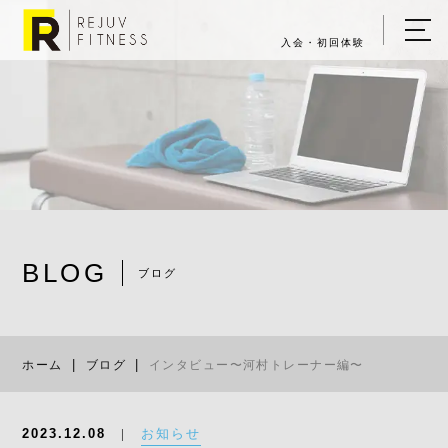
入会・初回体験
ホーム
キャンペーン情報
REJUV FITNESSについて
▼
サービス詳細
▼
BLOG
料金表
ブログ
インタビュー
ご入会・体験の流れ
ホーム
ブログ
インタビュー〜河村トレーナー編〜
店舗一覧
▼
ブログ
お知らせ
2023.12.08