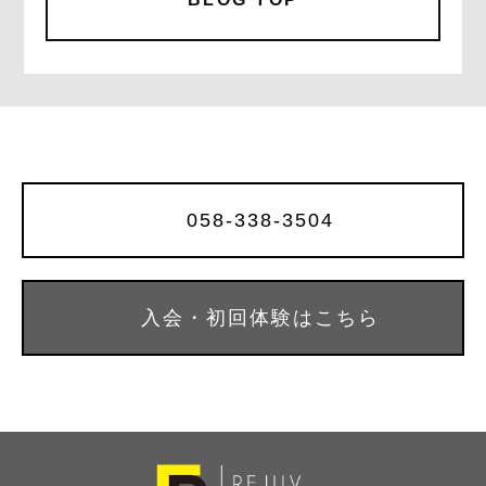
b
r
o
o
k
058-338-3504
入会・初回体験はこちら