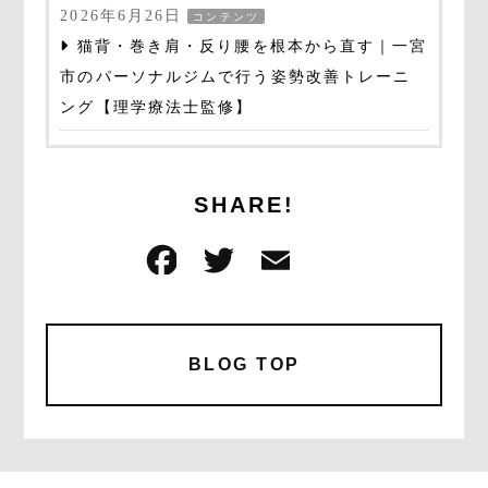
2026年6月26日
コンテンツ
猫背・巻き肩・反り腰を根本から直す｜一宮
市のパーソナルジムで行う姿勢改善トレーニ
ング【理学療法士監修】
SHARE!
F
T
E
共
a
w
m
有
c
it
ai
e
te
l
BLOG TOP
b
r
o
o