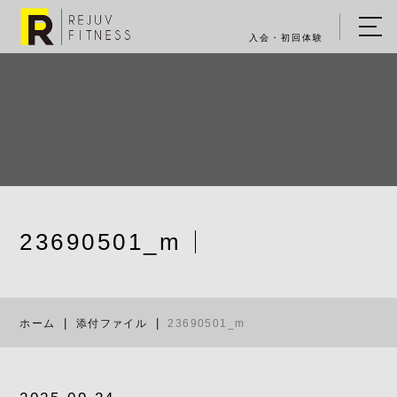
入会・初回体験
ホーム
キャンペーン情報
REJUV FITNESSについて
▼
サービス詳細
▼
23690501_m
料金表
23690501_m
ご入会・体験の流れ
ホーム
添付ファイル
23690501_m
店舗一覧
▼
ブログ