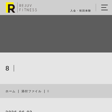
入会・初回体験
ホーム
キャンペーン情報
REJUV FITNESSについて
▼
サービス詳細
▼
8
料金表
8
ご入会・体験の流れ
ホーム
添付ファイル
8
店舗一覧
▼
ブログ