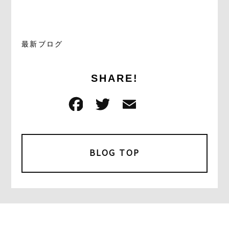
最新ブログ
SHARE!
F
T
E
共
a
w
m
有
c
it
ai
e
t
l
BLOG TOP
b
e
o
r
o
k