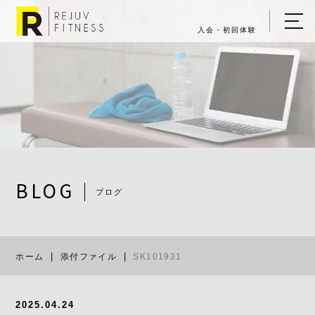
入会・初回体験
ホーム
キャンペーン情報
REJUV FITNESSについて
▼
サービス詳細
▼
BLOG
ブログ
料金表
SK101931
ご入会・体験の流れ
ホーム
添付ファイル
SK101931
店舗一覧
▼
ブログ
2025.04.24