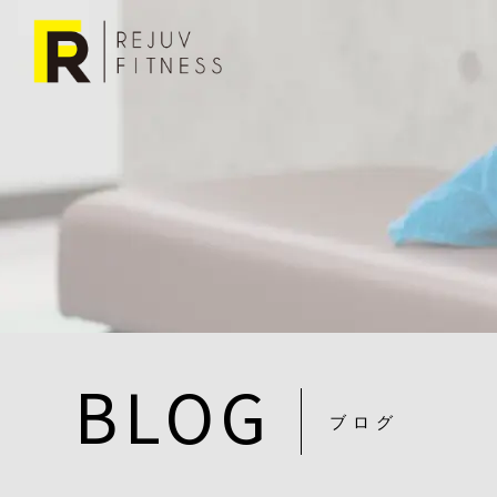
BLOG
ブログ
pexels-and