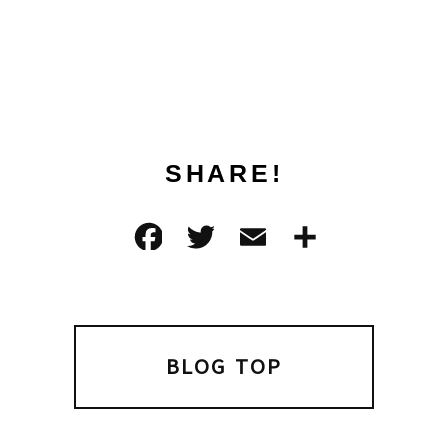
SHARE!
F
T
E
共
a
w
m
有
c
it
ai
e
t
l
b
e
BLOG TOP
o
r
o