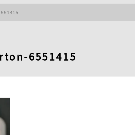
6551415
yrton-6551415