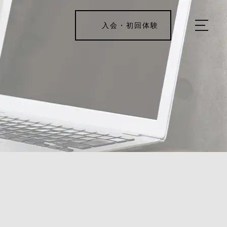
入会・初回体験
ホーム
キャンペーン情報
REJUV FITNESSについて
▼
サービス詳細
▼
料金表
551415
ご入会・体験の流れ