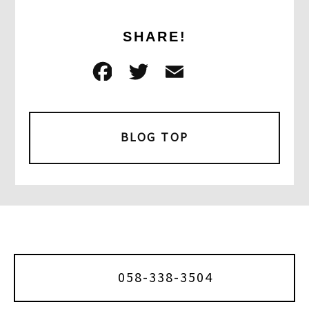
SHARE!
F
T
E
共
a
w
m
有
c
it
ai
e
t
l
BLOG TOP
b
e
o
r
o
k
058-338-3504