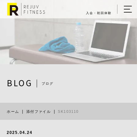
入会・初回体験
ホーム
キャンペーン情報
REJUV FITNESSについて
▼
サービス詳細
▼
BLOG
ブログ
料金表
SK103110
ご入会・体験の流れ
ホーム
添付ファイル
SK103110
店舗一覧
▼
ブログ
2025.04.24