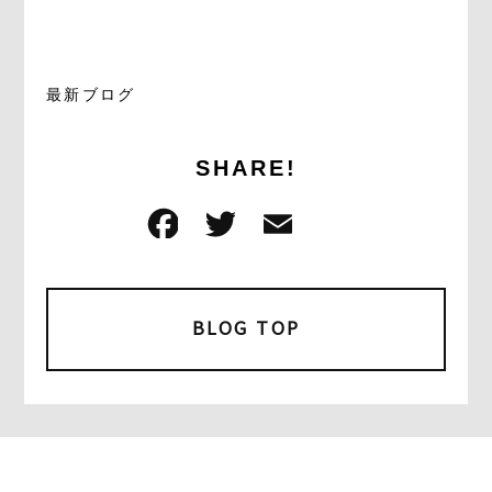
最新ブログ
SHARE!
F
T
E
共
a
w
m
有
c
it
ai
e
t
l
BLOG TOP
b
e
o
r
o
k