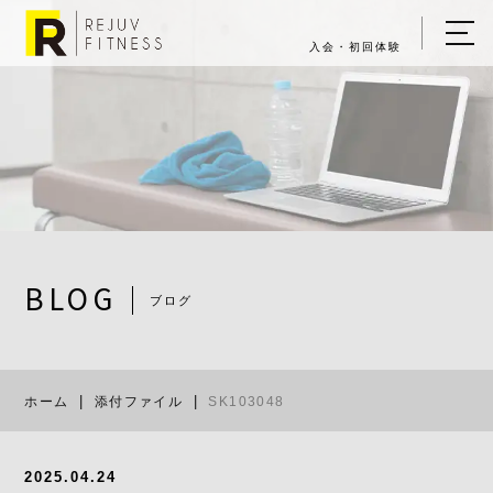
入会・初回体験
ホーム
キャンペーン情報
REJUV FITNESSについて
▼
サービス詳細
▼
BLOG
ブログ
料金表
SK103048
ご入会・体験の流れ
ホーム
添付ファイル
SK103048
店舗一覧
▼
ブログ
2025.04.24