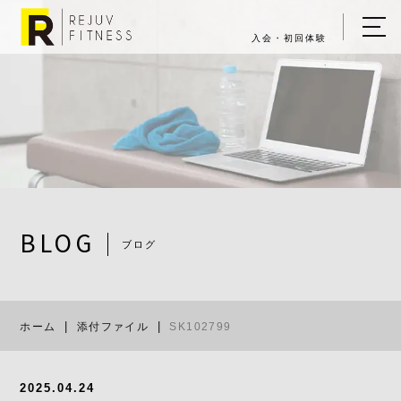
入会・初回体験
ホーム
キャンペーン情報
REJUV FITNESSについて
▼
サービス詳細
▼
BLOG
ブログ
料金表
SK102799
ご入会・体験の流れ
ホーム
添付ファイル
SK102799
店舗一覧
▼
ブログ
2025.04.24