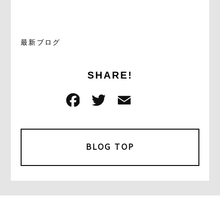
最新ブログ
SHARE!
F
T
E
共
a
w
m
有
c
it
ai
e
t
l
BLOG TOP
b
e
o
r
o
k