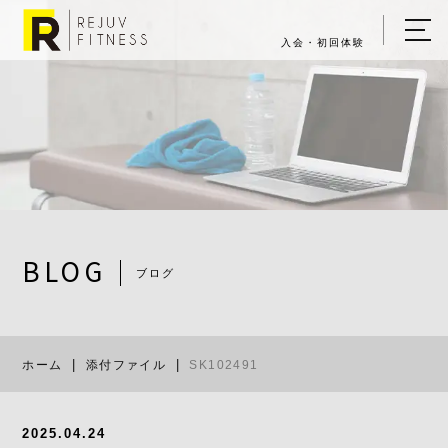
入会・初回体験
ホーム
キャンペーン情報
REJUV FITNESSについて
▼
サービス詳細
▼
BLOG
ブログ
料金表
SK102491
ご入会・体験の流れ
ホーム
添付ファイル
SK102491
店舗一覧
▼
ブログ
2025.04.24