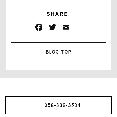
SHARE!
F
T
E
共
a
w
m
有
c
it
ai
e
t
l
BLOG TOP
b
e
o
r
o
k
058-338-3504