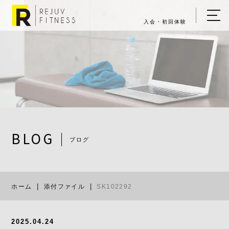
入会・初回体験
ホーム
キャンペーン情報
REJUV FITNESSについて
▼
サービス詳細
▼
BLOG
ブログ
料金表
SK102292
ご入会・体験の流れ
ホーム
添付ファイル
SK102292
店舗一覧
▼
ブログ
2025.04.24