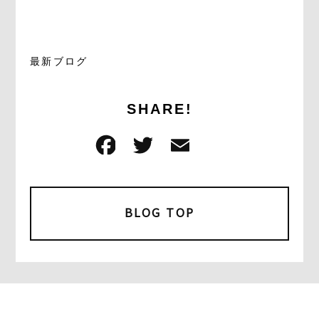
最新ブログ
SHARE!
F
T
E
共
a
w
m
有
c
it
ai
e
t
l
BLOG TOP
b
e
o
r
o
k