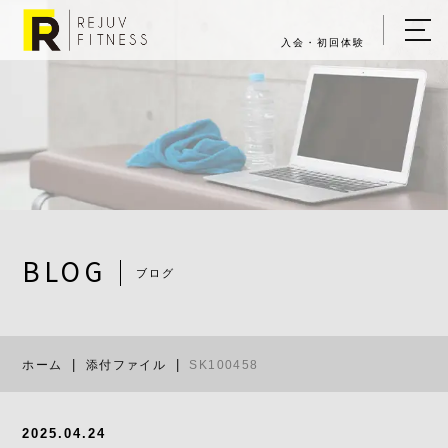
入会・初回体験
ホーム
キャンペーン情報
REJUV FITNESSについて
▼
サービス詳細
▼
BLOG
ブログ
料金表
SK100458
ご入会・体験の流れ
ホーム
添付ファイル
SK100458
店舗一覧
▼
ブログ
2025.04.24