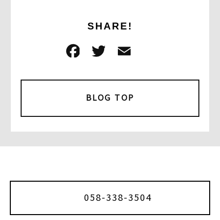
SHARE!
F
T
E
共
a
w
m
有
c
it
ai
e
t
l
BLOG TOP
b
e
o
r
o
k
058-338-3504