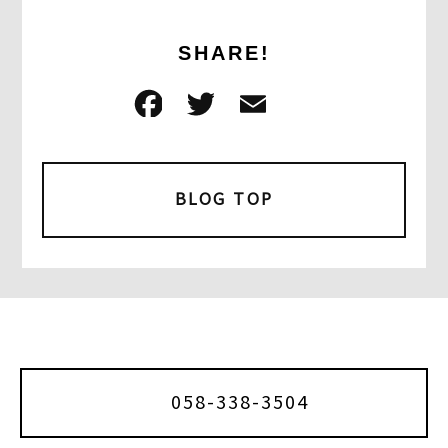
SHARE!
F
T
E
共
a
w
m
有
c
it
ai
e
t
l
BLOG TOP
b
e
o
r
o
k
058-338-3504