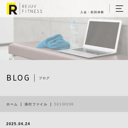
入会・初回体験
ホーム
キャンペーン情報
REJUV FITNESSについて
▼
サービス詳細
▼
BLOG
ブログ
料金表
SK100296
ご入会・体験の流れ
ホーム
添付ファイル
SK100296
店舗一覧
▼
ブログ
2025.04.24