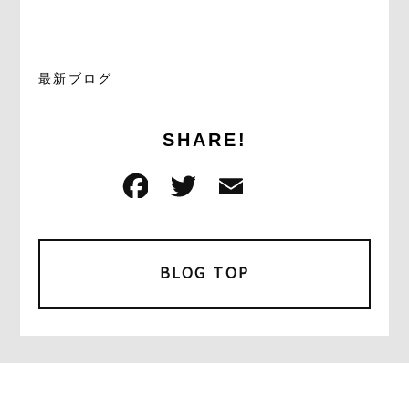
最新ブログ
SHARE!
F
T
E
共
a
w
m
有
c
it
ai
e
t
l
BLOG TOP
b
e
o
r
o
k