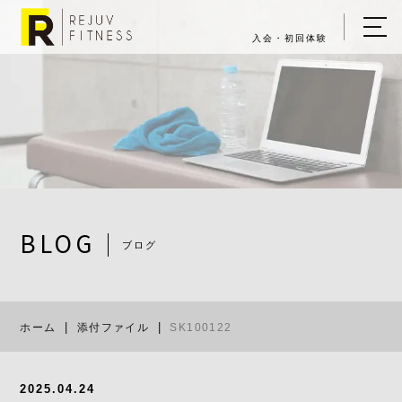
入会・初回体験
ホーム
キャンペーン情報
REJUV FITNESSについて
▼
サービス詳細
▼
BLOG
ブログ
料金表
SK100122
ご入会・体験の流れ
ホーム
添付ファイル
SK100122
店舗一覧
▼
ブログ
2025.04.24