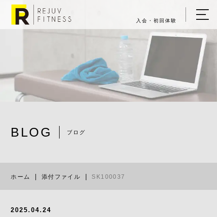
入会・初回体験
ホーム
キャンペーン情報
REJUV FITNESSについて
▼
サービス詳細
▼
BLOG
料金表
ブログ
SK100037
ご入会・体験の流れ
ホーム
添付ファイル
SK100037
店舗一覧
▼
ブログ
2025.04.24