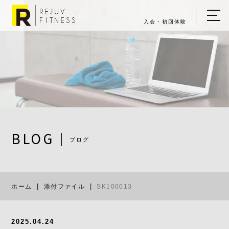
入会・初回体験
ホーム
キャンペーン情報
REJUV FITNESSについて
▼
サービス詳細
▼
BLOG
ブログ
料金表
SK100013
ご入会・体験の流れ
ホーム
添付ファイル
SK100013
店舗一覧
▼
ブログ
2025.04.24