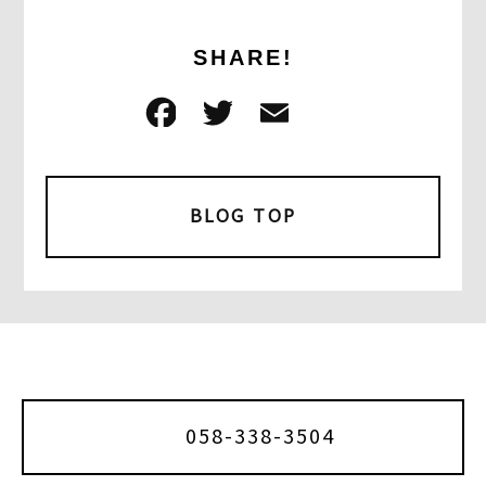
SHARE!
F
T
E
共
a
w
m
有
c
it
ai
e
t
l
BLOG TOP
b
e
o
r
o
k
058-338-3504