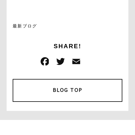
最新ブログ
SHARE!
F
T
E
共
a
w
m
有
c
it
ai
e
t
l
BLOG TOP
b
e
o
r
o
k