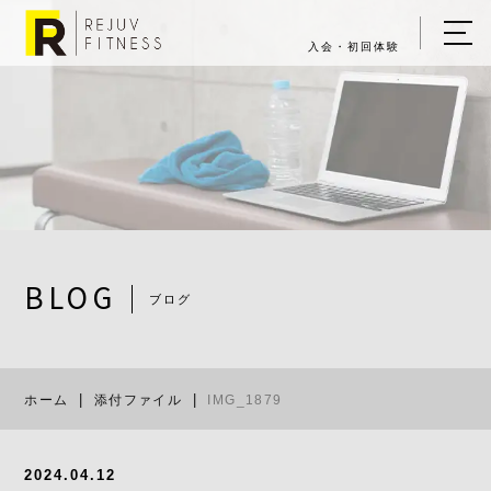
入会・初回体験
ホーム
キャンペーン情報
REJUV FITNESSについて
▼
サービス詳細
▼
BLOG
ブログ
料金表
IMG_1879
ご入会・体験の流れ
ホーム
添付ファイル
IMG_1879
店舗一覧
▼
ブログ
2024.04.12