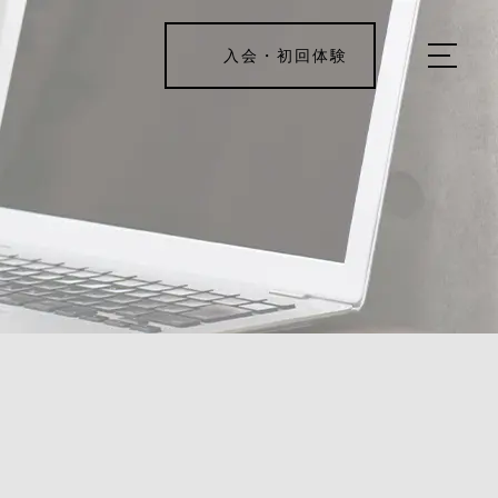
入会・初回体験
ホーム
キャンペーン情報
REJUV FITNESSについて
▼
サービス詳細
▼
料金表
ご入会・体験の流れ