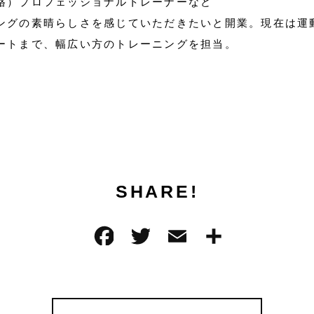
格）プロフェッショナルトレーナーなど
ングの素晴らしさを感じていただきたいと開業。現在は運
ートまで、幅広い方のトレーニングを担当。
SHARE!
F
T
E
共
a
w
m
有
c
it
ai
e
te
l