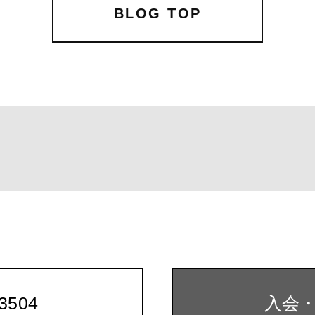
b
r
BLOG TOP
o
o
k
-3504
入会