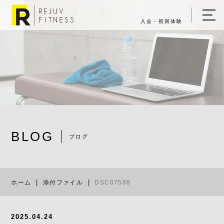
入会・初回体験
ホーム
キャンペーン情報
REJUV FITNESSについて
▼
サービス詳細
▼
BLOG
料金表
ブログ
DSC07588
ご入会・体験の流れ
ホーム
添付ファイル
DSC07588
店舗一覧
▼
ブログ
2025.04.24