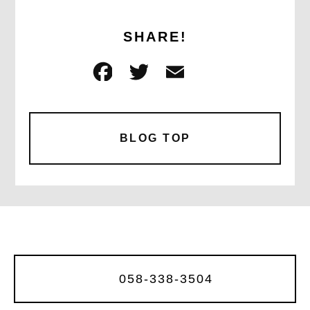
SHARE!
F
T
E
共
a
w
m
有
c
it
ai
e
te
l
BLOG TOP
b
r
o
o
k
058-338-3504