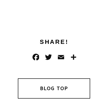
SHARE!
F
T
E
共
a
w
m
有
c
it
ai
e
t
l
b
e
BLOG TOP
o
r
o