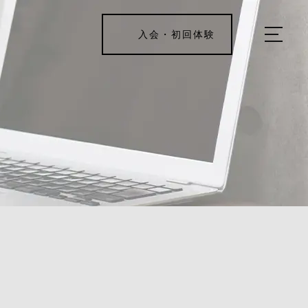
入会・初回体験
ホーム
キャンペーン情報
REJUV FITNESSについて
▼
サービス詳細
▼
料金表
ご入会・体験の流れ