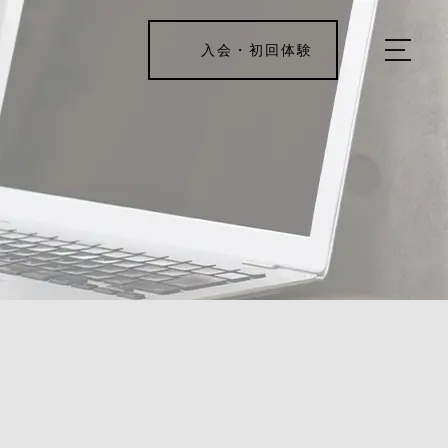
入会・初回体験
ホーム
キャンペーン情報
REJUV FITNESSについて
▼
サービス詳細
▼
料金表
ご入会・体験の流れ