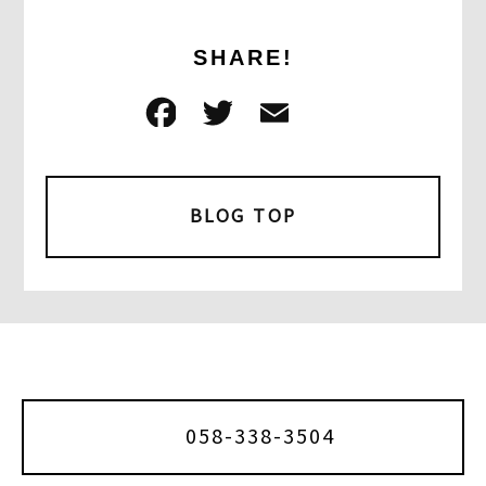
SHARE!
F
T
E
共
a
w
m
有
c
it
ai
e
t
l
BLOG TOP
b
e
o
r
o
k
058-338-3504