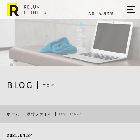
入会・初回体験
ホーム
キャンペーン情報
REJUV FITNESSについて
▼
サービス詳細
▼
BLOG
ブログ
料金表
DSC07442
ご入会・体験の流れ
ホーム
添付ファイル
DSC07442
店舗一覧
▼
ブログ
2025.04.24