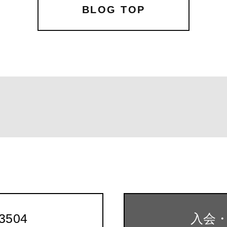
b
r
BLOG TOP
o
o
k
-3504
入会