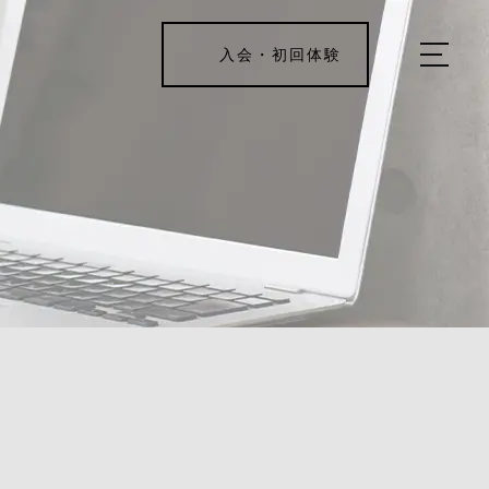
入会・初回体験
ホーム
キャンペーン情報
REJUV FITNESSについて
▼
サービス詳細
▼
料金表
ご入会・体験の流れ