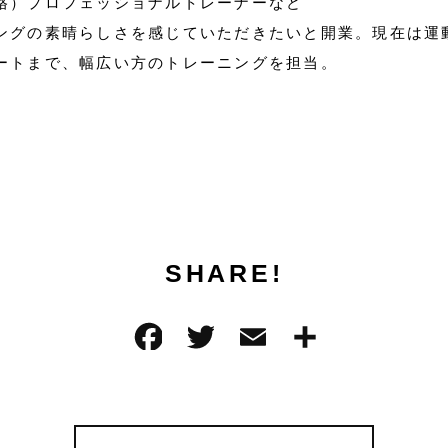
格）プロフェッショナルトレーナーなど
ングの素晴らしさを感じていただきたいと開業。現在は運
ートまで、幅広い方のトレーニングを担当。
SHARE!
F
T
E
共
a
w
m
有
c
it
ai
e
te
l