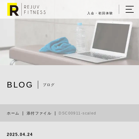
入会・初回体験
ホーム
キャンペーン情報
REJUV FITNESSについて
▼
サービス詳細
▼
BLOG
料金表
ブログ
DSC00911-sc
ご入会・体験の流れ
ホーム
添付ファイル
DSC00911-scaled
店舗一覧
▼
ブログ
2025.04.24