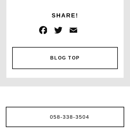
SHARE!
F
T
E
共
a
w
m
有
c
it
ai
e
te
l
BLOG TOP
b
r
o
o
k
058-338-3504