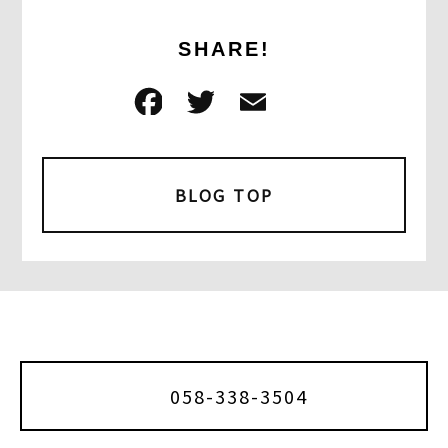
SHARE!
F
T
E
共
a
w
m
有
c
it
ai
e
t
l
BLOG TOP
b
e
o
r
o
k
058-338-3504