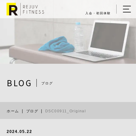
入会・初回体験
ホーム
キャンペーン情報
REJUV FITNESSについて
▼
サービス詳細
▼
BLOG
ブログ
料金表
DSC00911_Or
ご入会・体験の流れ
ホーム
ブログ
DSC00911_Original
店舗一覧
▼
ブログ
2024.05.22