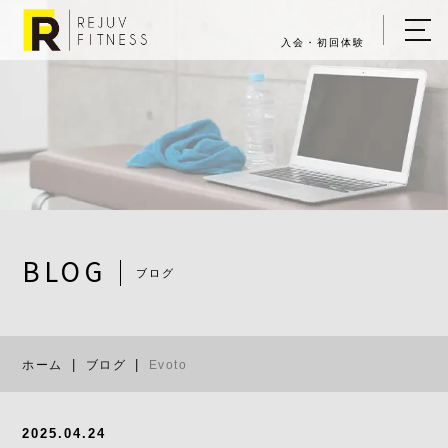
入会・初回体験
ホーム
キャンペーン情報
REJUV FITNESSについて
▼
サービス詳細
▼
BLOG
ブログ
料金表
Evoto
ご入会・体験の流れ
ホーム
ブログ
Evoto
店舗一覧
▼
ブログ
2025.04.24