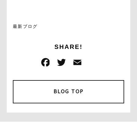
最新ブログ
SHARE!
F
T
E
共
a
w
m
有
c
it
ai
e
t
l
BLOG TOP
b
e
o
r
o
k