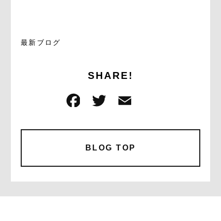
最新ブログ
SHARE!
F
T
E
共
a
w
m
有
c
it
ai
e
te
l
BLOG TOP
b
r
o
o
k