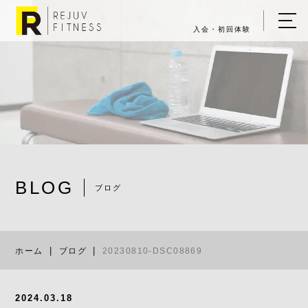
入会・初回体験
ホーム
キャンペーン情報
REJUV FITNESSについて
▼
サービス詳細
▼
BLOG
料金表
ブログ
20230810-D
ご入会・体験の流れ
ホーム
ブログ
20230810-DSC08869
店舗一覧
▼
ブログ
2024.03.18