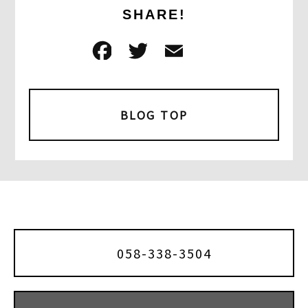
SHARE!
F
T
E
共
a
w
m
有
c
it
ai
e
t
l
BLOG TOP
b
e
o
r
o
k
058-338-3504