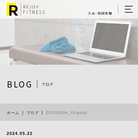
入会・初回体験
ホーム
キャンペーン情報
REJUV FITNESSについて
▼
サービス詳細
▼
BLOG
ブログ
料金表
DSC00984_Or
ご入会・体験の流れ
ホーム
ブログ
DSC00984_Original
店舗一覧
▼
ブログ
2024.05.22