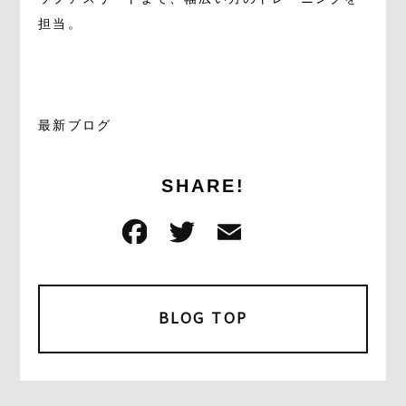
担当。
最新ブログ
SHARE!
F
T
E
共
a
w
m
有
c
it
ai
e
t
l
BLOG TOP
b
e
o
r
o