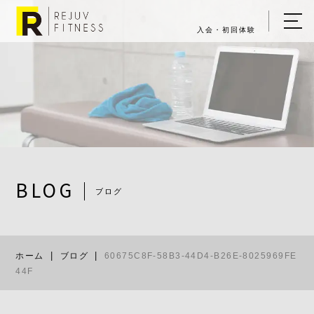
入会・初回体験
ホーム
キャンペーン情報
REJUV FITNESSについて
▼
サービス詳細
▼
BLOG
ブログ
料金表
60675C8F-58
ご入会・体験の流れ
ホーム
ブログ
60675C8F-58B3-44D4-B26E-8025969FE
店舗一覧
▼
44F
ブログ