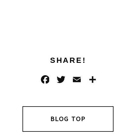
SHARE!
F
T
E
共
a
w
m
有
c
it
ai
e
t
l
b
e
BLOG TOP
o
r