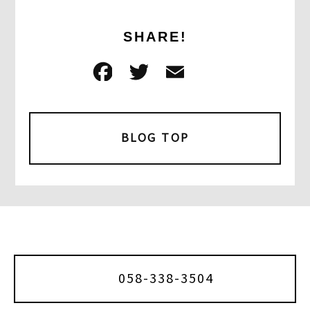
SHARE!
F
T
E
共
a
w
m
有
c
it
ai
e
t
l
BLOG TOP
b
e
o
r
o
k
058-338-3504