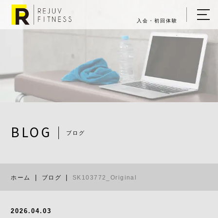
入会・初回体験
ホーム
キャンペーン情報
REJUV FITNESSについて
▼
サービス詳細
▼
BLOG
ブログ
料金表
SK103772_Or
ご入会・体験の流れ
ホーム
ブログ
SK103772_Original
店舗一覧
▼
ブログ
2026.04.03