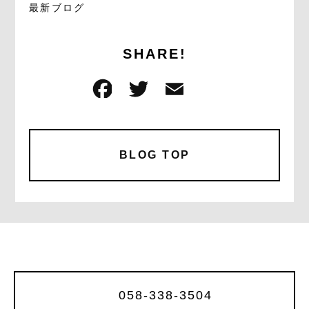
最新ブログ
SHARE!
F
T
E
共
a
w
m
有
c
it
ai
e
te
l
BLOG TOP
b
r
o
o
k
058-338-3504