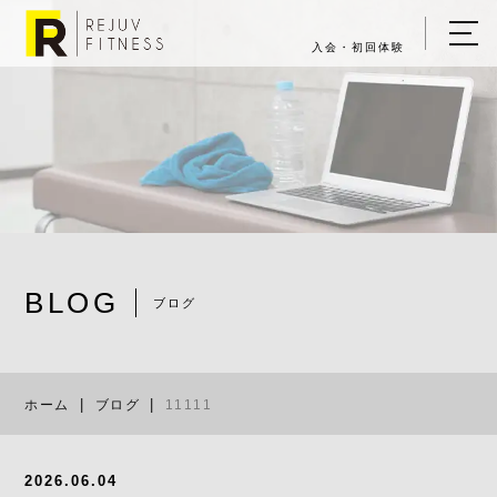
入会・初回体験
ホーム
キャンペーン情報
REJUV FITNESSについて
▼
サービス詳細
▼
BLOG
料金表
ブログ
11111
ご入会・体験の流れ
ホーム
ブログ
11111
店舗一覧
▼
ブログ
2026.06.04