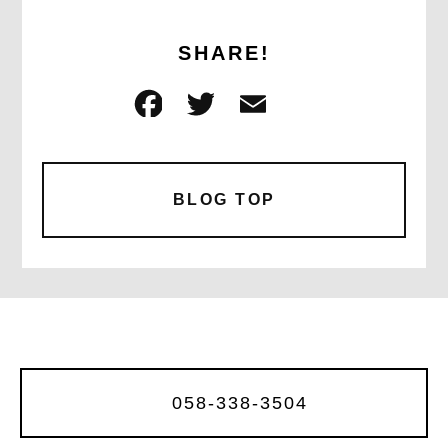
SHARE!
F
T
E
共
a
w
m
有
c
it
ai
e
te
l
BLOG TOP
b
r
o
o
k
058-338-3504