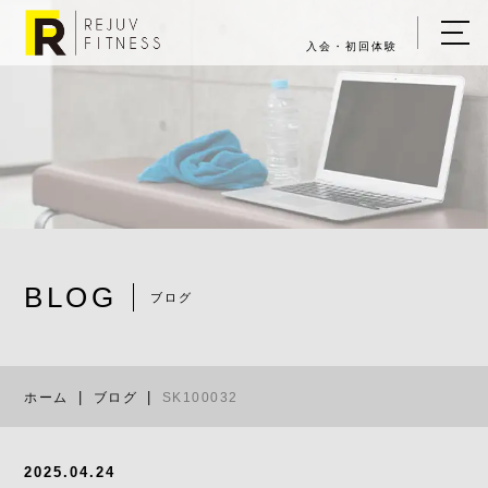
入会・初回体験
ホーム
キャンペーン情報
REJUV FITNESSについて
▼
サービス詳細
▼
BLOG
料金表
ブログ
SK100032
ご入会・体験の流れ
ホーム
ブログ
SK100032
店舗一覧
▼
ブログ
2025.04.24