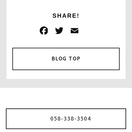
SHARE!
F
T
E
共
a
w
m
有
c
it
ai
e
t
l
BLOG TOP
b
e
o
r
o
k
058-338-3504