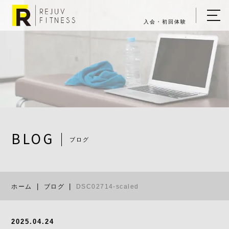
入会・初回体験
ホーム
キャンペーン情報
REJUV FITNESSについて
▼
サービス詳細
▼
BLOG
ブログ
料金表
DSC02714-sc
ご入会・体験の流れ
ホーム
ブログ
DSC02714-scaled
店舗一覧
▼
ブログ
2025.04.24