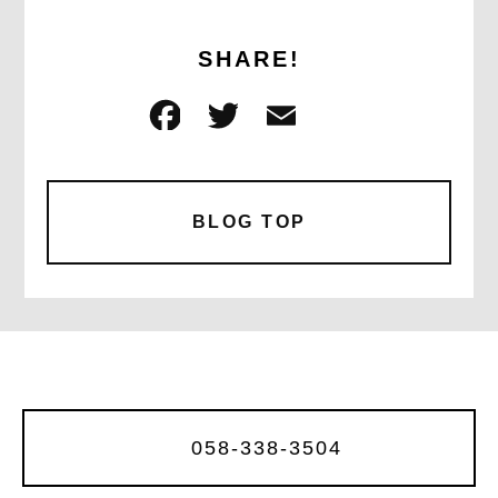
SHARE!
F
T
E
共
a
w
m
有
c
it
ai
e
te
l
BLOG TOP
b
r
o
o
k
058-338-3504