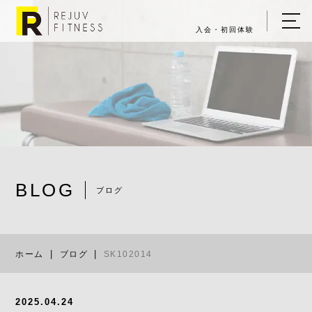
入会・初回体験
ホーム
キャンペーン情報
REJUV FITNESSについて
▼
サービス詳細
▼
BLOG
料金表
ブログ
SK102014
ご入会・体験の流れ
ホーム
ブログ
SK102014
店舗一覧
▼
ブログ
2025.04.24