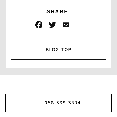
SHARE!
F
T
E
共
a
w
m
有
c
it
ai
e
t
l
BLOG TOP
b
e
o
r
o
k
058-338-3504