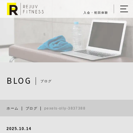
入会・初回体験
ホーム
キャンペーン情報
REJUV FITNESSについて
▼
サービス詳細
▼
BLOG
ブログ
料金表
pexels-olly-
ご入会・体験の流れ
ホーム
ブログ
pexels-olly-3837388
店舗一覧
▼
ブログ
2025.10.14