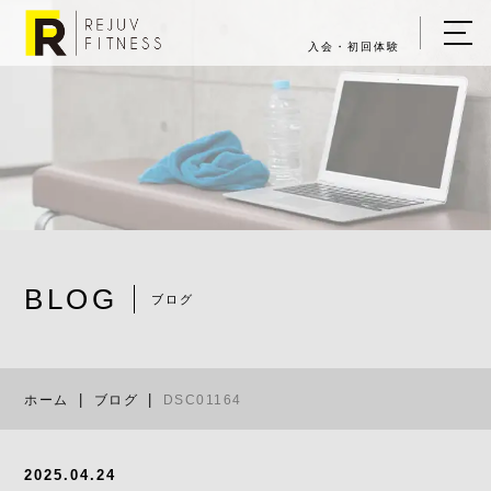
入会・初回体験
ホーム
キャンペーン情報
REJUV FITNESSについて
▼
サービス詳細
▼
BLOG
料金表
ブログ
DSC01164
ご入会・体験の流れ
ホーム
ブログ
DSC01164
店舗一覧
▼
ブログ
2025.04.24