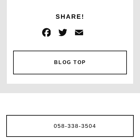
SHARE!
F
T
E
共
a
w
m
有
c
it
ai
e
te
l
BLOG TOP
b
r
o
o
k
058-338-3504