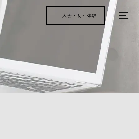
入会・初回体験
ホーム
キャンペーン情報
REJUV FITNESSについて
▼
サービス詳細
▼
料金表
D2-A845AE49
ご入会・体験の流れ