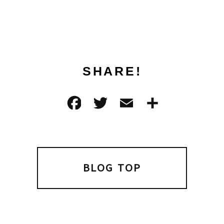
SHARE!
F
T
E
共
a
w
m
有
c
it
ai
e
t
l
b
e
BLOG TOP
o
r
o
k