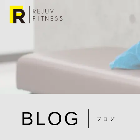
BLOG
ブログ
pexels-thel