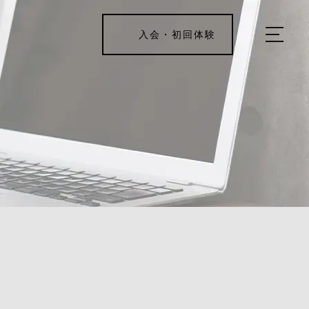
入会・初回体験
ホーム
キャンペーン情報
REJUV FITNESSについて
▼
サービス詳細
▼
料金表
493
ご入会・体験の流れ