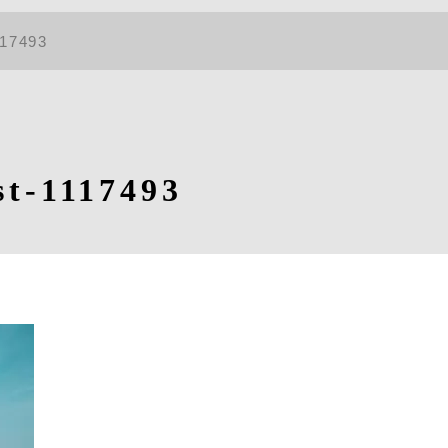
117493
st-1117493