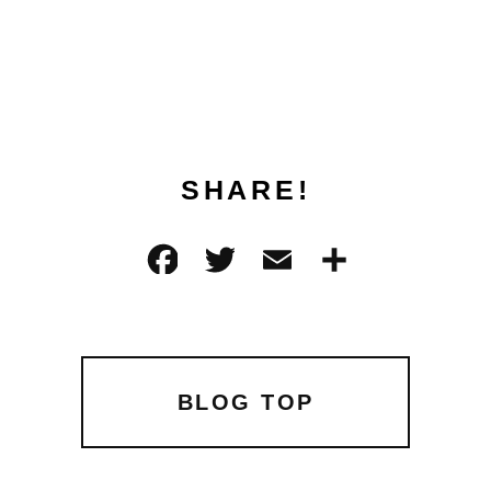
SHARE!
F
T
E
共
a
w
m
有
c
it
ai
e
te
l
b
r
BLOG TOP
o
o