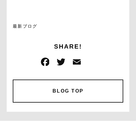
最新ブログ
SHARE!
F
T
E
共
a
w
m
有
c
it
ai
e
te
l
BLOG TOP
b
r
o
o
k