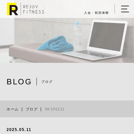
入会・初回体験
ホーム
キャンペーン情報
REJUV FITNESSについて
▼
サービス詳細
▼
BLOG
料金表
ブログ
SK100111
ご入会・体験の流れ
ホーム
ブログ
SK100111
店舗一覧
▼
ブログ
2025.05.11