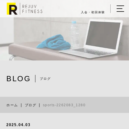
入会・初回体験
ホーム
キャンペーン情報
REJUV FITNESSについて
▼
サービス詳細
▼
BLOG
料金表
ブログ
sports-2262
ご入会・体験の流れ
ホーム
ブログ
sports-2262083_1280
店舗一覧
▼
ブログ
2025.04.03