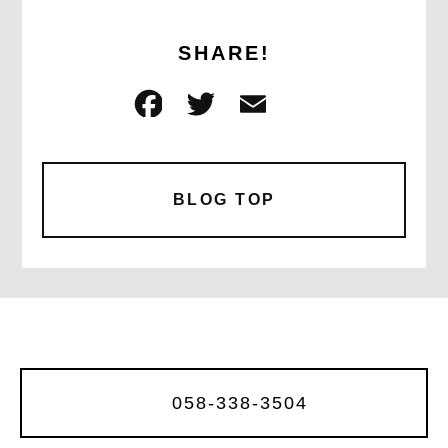
SHARE!
F
T
E
共
a
w
m
有
c
it
ai
e
te
l
BLOG TOP
b
r
o
o
k
058-338-3504