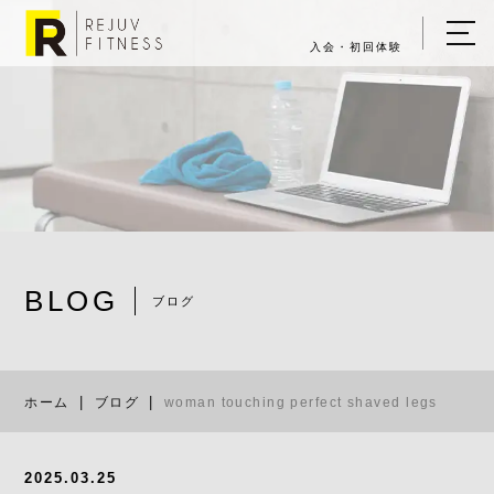
入会・初回体験
ホーム
キャンペーン情報
REJUV FITNESSについて
▼
サービス詳細
▼
BLOG
料金表
ブログ
woman touchi
ご入会・体験の流れ
ホーム
ブログ
woman touching perfect shaved legs
店舗一覧
▼
ブログ
2025.03.25