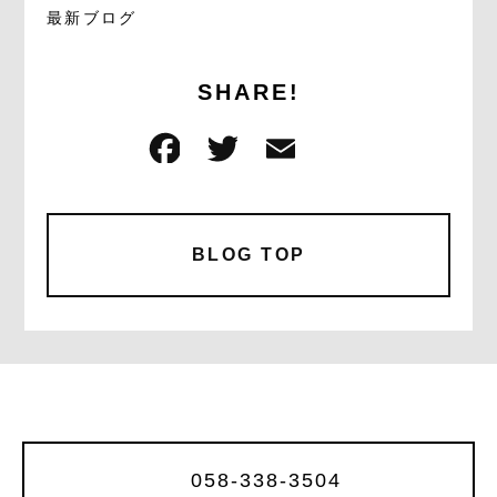
最新ブログ
SHARE!
F
T
E
共
a
w
m
有
c
it
ai
e
te
l
BLOG TOP
b
r
o
o
k
058-338-3504