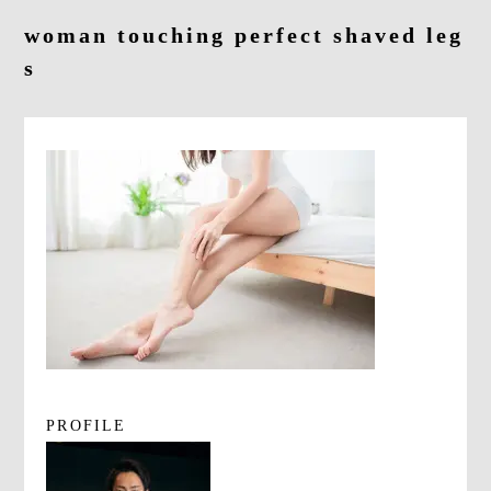
よくあるご質問
woman touching perfect shaved leg
s
求人情報
058-338-3504
入会・初回体験はこちら
PROFILE