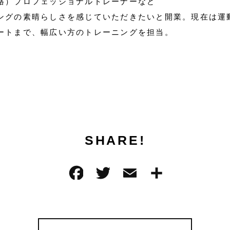
格）プロフェッショナルトレーナーなど
ングの素晴らしさを感じていただきたいと開業。現在は運
ートまで、幅広い方のトレーニングを担当。
SHARE!
F
T
E
共
a
w
m
有
c
it
ai
e
te
l