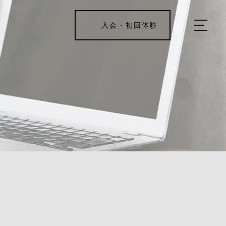
入会・初回体験
ホーム
キャンペーン情報
REJUV FITNESSについて
▼
サービス詳細
▼
料金表
ご入会・体験の流れ