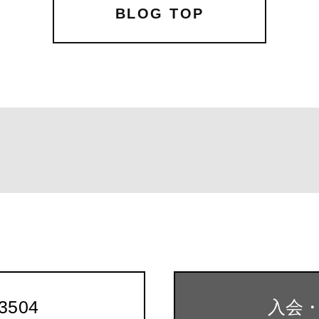
b
r
BLOG TOP
o
o
k
-3504
入会