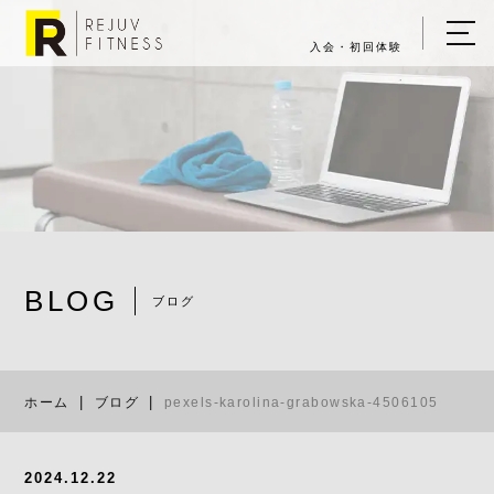
入会・初回体験
ホーム
キャンペーン情報
REJUV FITNESSについて
▼
サービス詳細
▼
BLOG
料金表
ブログ
pexels-karol
ご入会・体験の流れ
ホーム
ブログ
pexels-karolina-grabowska-4506105
店舗一覧
▼
ブログ
2024.12.22