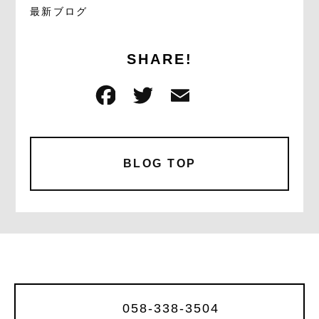
最新ブログ
SHARE!
F
T
E
共
a
w
m
有
c
it
ai
e
te
l
BLOG TOP
b
r
o
o
k
058-338-3504