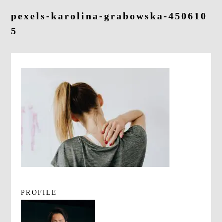
よくあるご質問
pexels-karolina-grabowska-450610
5
求人情報
058-338-3504
入会・初回体験はこちら
PROFILE