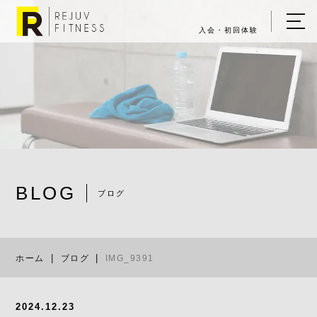
入会・初回体験
ホーム
キャンペーン情報
REJUV FITNESSについて
▼
サービス詳細
▼
BLOG
料金表
ブログ
IMG_9391
ご入会・体験の流れ
ホーム
ブログ
IMG_9391
店舗一覧
▼
ブログ
2024.12.23