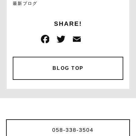
最新ブログ
SHARE!
F
T
E
共
a
w
m
有
c
it
ai
e
te
l
BLOG TOP
b
r
o
o
k
058-338-3504