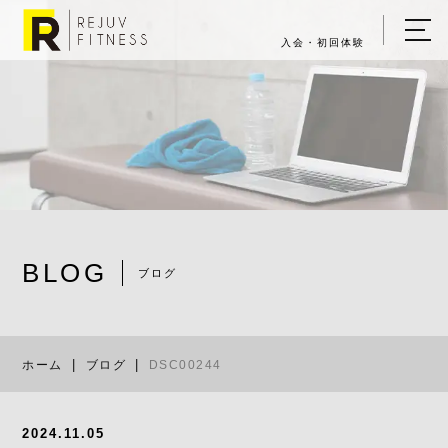
入会・初回体験
ホーム
キャンペーン情報
REJUV FITNESSについて
▼
サービス詳細
▼
BLOG
料金表
ブログ
DSC00244
ご入会・体験の流れ
ホーム
ブログ
DSC00244
店舗一覧
▼
ブログ
2024.11.05