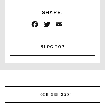
SHARE!
F
T
E
共
a
w
m
有
c
it
ai
e
te
l
BLOG TOP
b
r
o
o
k
058-338-3504