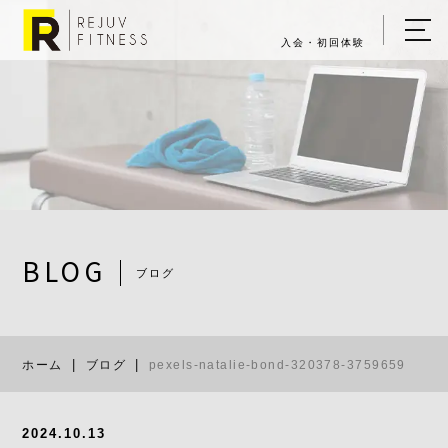
入会・初回体験
ホーム
キャンペーン情報
REJUV FITNESSについて
▼
サービス詳細
▼
BLOG
ブログ
料金表
pexels-nata
ご入会・体験の流れ
ホーム
ブログ
pexels-natalie-bond-320378-3759659
店舗一覧
▼
ブログ
2024.10.13