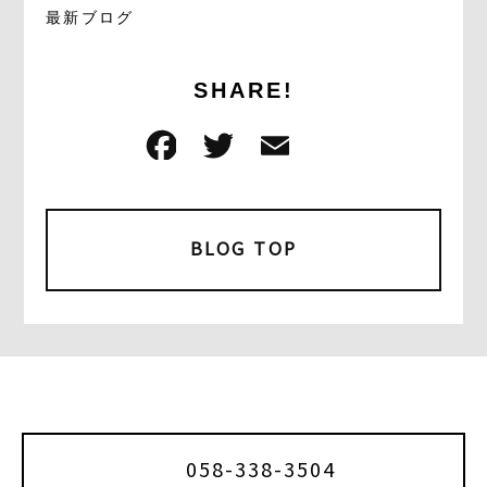
最新ブログ
SHARE!
F
T
E
共
a
w
m
有
c
it
ai
e
t
l
BLOG TOP
b
e
o
r
o
k
058-338-3504